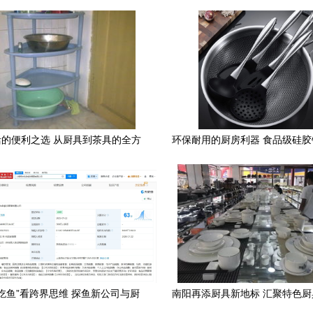
的便利之选 从厨具到茶具的全方
环保耐用的厨房利器 食品级硅
位日杂用品点评
锅的完美搭档
吃鱼”看跨界思维 探鱼新公司与厨
南阳再添厨具新地标 汇聚特色