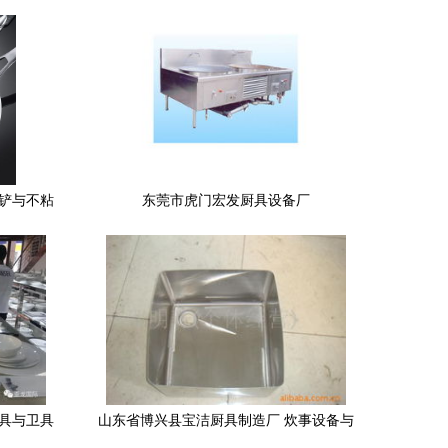
胶铲与不粘
东莞市虎门宏发厨具设备厂
厨具与卫具
山东省博兴县宝洁厨具制造厂 炊事设备与