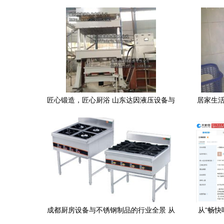
匠心锻造，匠心厨浴 山东达因液压设备与
居家生活
家用美学的新纪缘
成都厨房设备与不锈钢制品的行业全景 从
从“畅快