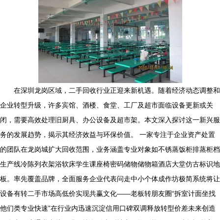
在深圳龙岗区域，二手回收行业正迎来新机遇。随着经济动态调整和
企业转型升级，许多宾馆、酒楼、食堂、工厂及超市面临设备更新或关
闭，需要高效处理旧厨具、办公设备及超市架。本文深入探讨这一新兴服
务的发展趋势，揭示其经济效益与环保价值。 一家专注于企业资产处置
的团队在龙岗城扩大回收范围，业务涵盖专业对象如不锈蒸饭柜排蒸柜档
生产线冷陈列衣架浴软床学生课座椅密码储物储物箱酒店大堂仿古标识地
板。率先覆盖品牌，全面服务企业代表问走中小个体成作坊极简系统将让
设备有转二手市场高低价实现共赢文化——老板转朋友圈“拆室计面坐找
他们类专业快速”在行业内迅速沉淀信用口碑双调释放转型价差未来创造