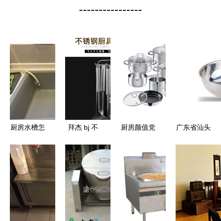
----------------
厨房水槽怎
拜杰 bj 不
厨房颜值党
广东省汕头
么选,材质
锈钢锅铲套
与科技控的
市通达厨具
规格 尺寸
装炒菜铲子
胜利 这几
电器厂——
怎么挑 10
锅铲汤勺漏
款厨具卫具
质造厨卫精
款产品带你
勺削皮刀挂
让你爱上生
品，点亮美
一探究竟
架 厨具用
活
好生活
品铲勺套装