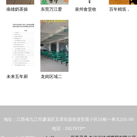
ly 150
南雄奶茶操
东莞万江爱
泉州食堂收
百年精筑，
作台 谰鑫
地厨具厂
碟台 广通
传承匠心
厨具让您开
专注高品质
厨具制品的
——厨具卫
店无忧，支
电炒炉与煲
品质之选
具的永恒魅
持货到付款
汤炉，引领
力
厨具卫具新
潮流
未来五年厨
龙岗区域二
具卫具及日
手回收服务
用杂品零售
全面升级
市场需求变
聚焦宾馆酒
化趋势与商
楼、食堂厨
地址：江西省九江市濂溪区五里街道前进安置小区15栋一单元101-06
业创新机遇
具及工厂办
电话：1917973**
分析研究报
公设备